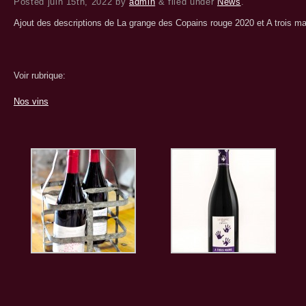
Posted
juin 15th, 2022
by
admin
&
filed under
News
.
Ajout des descriptions de La grange des Copains rouge 2020 et A trois m
Voir rubrique:
Nos vins