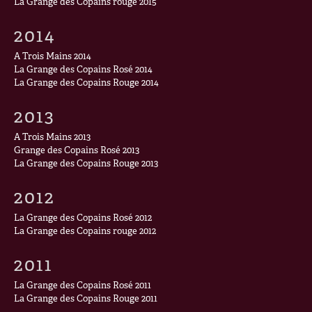
La Grange des Copains rouge 2015
2014
A Trois Mains 2014
La Grange des Copains Rosé 2014
La Grange des Copains Rouge 2014
2013
A Trois Mains 2013
Grange des Copains Rosé 2013
La Grange des Copains Rouge 2013
2012
La Grange des Copains Rosé 2012
La Grange des Copains rouge 2012
2011
La Grange des Copains Rosé 2011
La Grange des Copains Rouge 2011