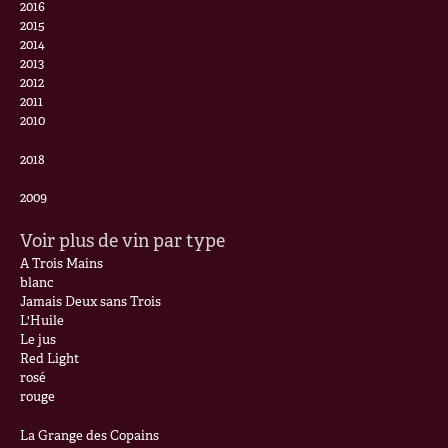
2016
2015
2014
2013
2012
2011
2010
2018
2009
Voir plus de vin par type
A Trois Mains
blanc
Jamais Deux sans Trois
L'Huile
Le jus
Red Light
rosé
rouge
La Grange des Copains