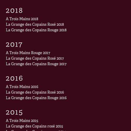
2018
A Trois Mains 2018
La Grange des Copains Rosé 2018
La Grange des Copains Rouge 2018
2017
A Trois Mains Rouge 2017
La Grange des Copains Rosé 2017
La Grange des Copains Rouge 2017
2016
A Trois Mains 2016
La Grange des Copains Rosé 2016
La Grange des Copains Rouge 2016
2015
A Trois Mains 2015
La Grange des Copains rosé 2015