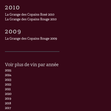
2010
La Grange des Copains Rosé 2010
La Grange des Copains Rouge 2010
2009
La Grange des Copains Rouge 2009
Voir plus de vin par année
2025
2024
2023
2022
2021
2020
2019
2018
2017