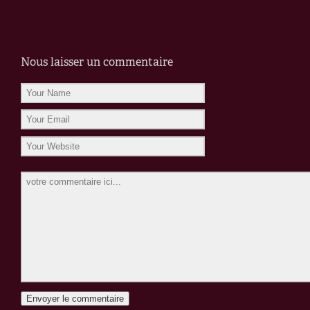
Nous laisser un commentaire