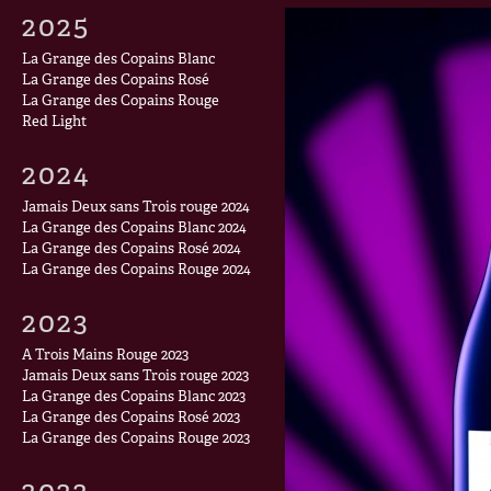
2025
La Grange des Copains Blanc
La Grange des Copains Rosé
La Grange des Copains Rouge
Red Light
2024
Jamais Deux sans Trois rouge 2024
La Grange des Copains Blanc 2024
La Grange des Copains Rosé 2024
La Grange des Copains Rouge 2024
2023
A Trois Mains Rouge 2023
Jamais Deux sans Trois rouge 2023
La Grange des Copains Blanc 2023
La Grange des Copains Rosé 2023
La Grange des Copains Rouge 2023