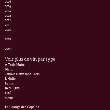
2016
2015
2014
2013
2012
2011
2010
2018
2009
Voir plus de vin par type
A Trois Mains
blanc
Jamais Deux sans Trois
L'Huile
Le jus
Red Light
rosé
rouge
La Grange des Copains