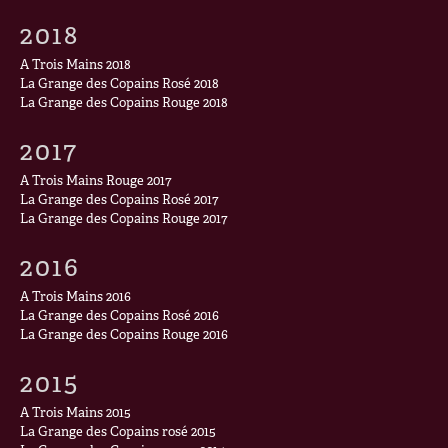
2018
A Trois Mains 2018
La Grange des Copains Rosé 2018
La Grange des Copains Rouge 2018
2017
A Trois Mains Rouge 2017
La Grange des Copains Rosé 2017
La Grange des Copains Rouge 2017
2016
A Trois Mains 2016
La Grange des Copains Rosé 2016
La Grange des Copains Rouge 2016
2015
A Trois Mains 2015
La Grange des Copains rosé 2015