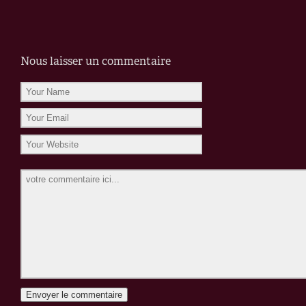
Nous laisser un commentaire