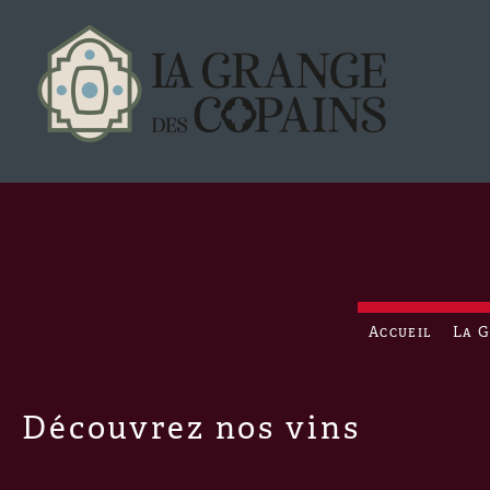
Accueil
La 
Découvrez nos vins