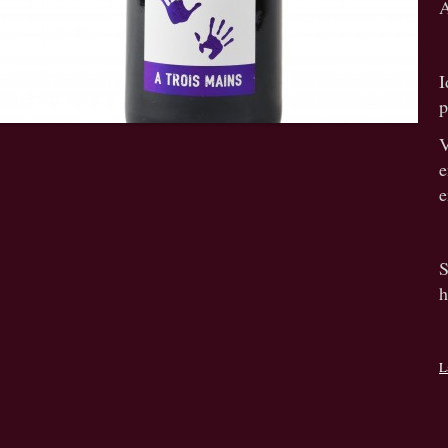
A
I
p
V
e
e
h
L