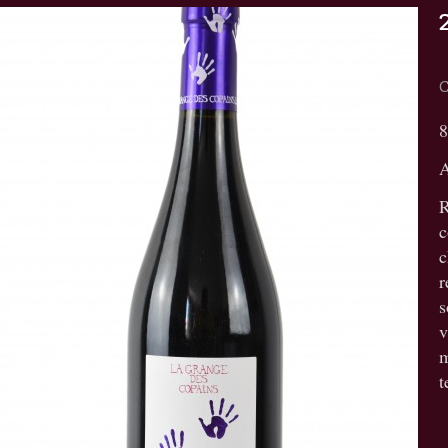
8
R
c
c
r
s
v
m
t