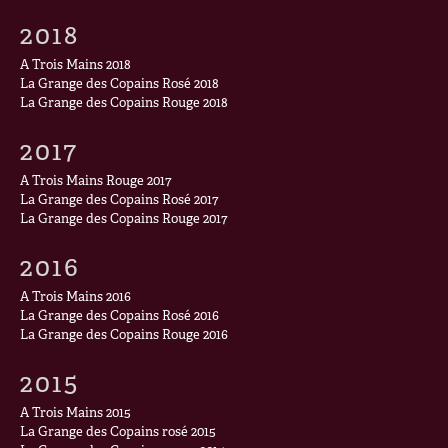
2018
A Trois Mains 2018
La Grange des Copains Rosé 2018
La Grange des Copains Rouge 2018
2017
A Trois Mains Rouge 2017
La Grange des Copains Rosé 2017
La Grange des Copains Rouge 2017
2016
A Trois Mains 2016
La Grange des Copains Rosé 2016
La Grange des Copains Rouge 2016
2015
A Trois Mains 2015
La Grange des Copains rosé 2015