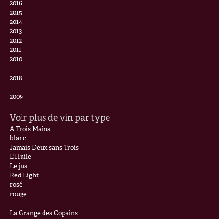
2016
2015
2014
2013
2012
2011
2010
2018
2009
Voir plus de vin par type
A Trois Mains
blanc
Jamais Deux sans Trois
L'Huile
Le jus
Red Light
rosé
rouge
La Grange des Copains