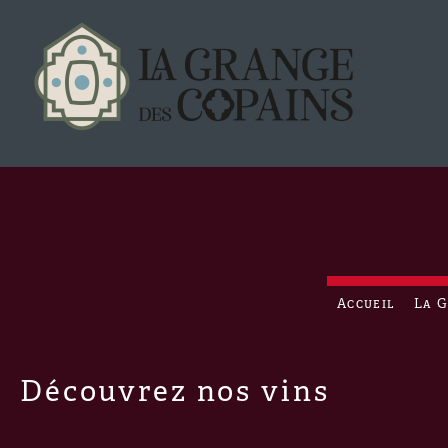
Accueil
La 
Découvrez nos vins